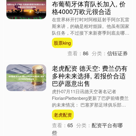
布葡萄牙体育队长加入, 价
格4000万欧元很合适
在世界杯开打时对阿根廷射手阿尔瓦雷
斯来讲，的确是相对烦躁。他虽有国家
队任务，不过接下来新赛季到底去哪是
个问题，因此，思路上是混乱的。不过
股票king
马竞确实是给出了足够的准....
查看：
86
分类：
信钰证券
老虎配资 德天空: 费兰仍有
多种未来选择, 若报价合适
巴萨愿意出售
虎扑07月11日讯德天空著名记者
FlorianPlettenberg更新了巴萨前锋费兰
的未来情况： 巴塞罗那足球俱乐部现
已获悉，巴黎圣日耳曼是费兰托雷斯的
老虎配资
一个重....
查看：
65
分类：
配资平台有哪
些