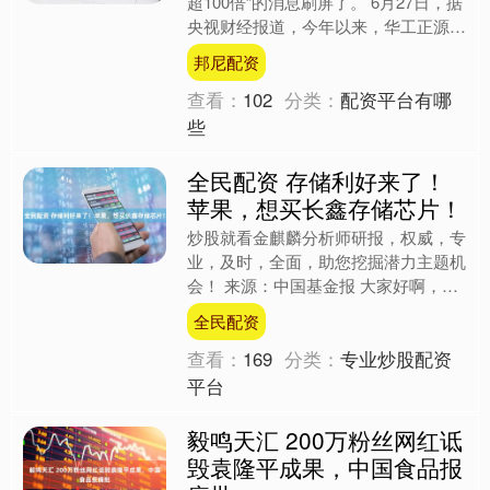
超100倍”的消息刷屏了。 6月27日，据
央视财经报道，今年以来，华工正源
800G以上光模块出口同比增长超过100
邦尼配资
倍。据悉，报....
查看：
102
分类：
配资平台有哪
些
全民配资 存储利好来了！
苹果，想买长鑫存储芯片！
炒股就看金麒麟分析师研报，权威，专
业，及时，全面，助您挖掘潜力主题机
会！ 来源：中国基金报 大家好啊，简
单关注一下国产存储芯片的一个利好消
全民配资
息。 6月27日，据悉....
查看：
169
分类：
专业炒股配资
平台
毅鸣天汇 200万粉丝网红诋
毁袁隆平成果，中国食品报