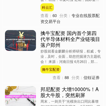
持续大幅下行。6月26日19时30分左
科云汇
右，伦敦金现货价格....
查看：
60
分类：
专业在线股票配
资交易平台
擒牛宝配资 国内首个第四
代半导体材料全产业链项目
落户郑州
炒股就看金麒麟分析师研报，权威，专
业，及时，全面，助您挖掘潜力主题机
会！ 来源：河南日报 6月26日，郑州
高新区与中科粉研（河南）超硬材料有
擒牛宝配资
限公司签署协议，中科....
查看：
88
分类：
信钰证券
邦尼配资 大增10000%！A
股大牛股，突然刷屏
周末，一则关于“光模块出口同比暴增