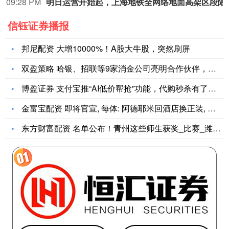
09:28 PM
明日运营开始起，上
信钰证券播报
邦尼配资 大增10000%！A股大牛股，突然刷屏
双盈策略 哈银、招联等9家消金公司亮明合作伙伴，传递哪些行业
博盈证券 支付宝推“AI低价帮抢”功能，代购秒杀有了新玩法
金富宝配资 即将官宣, 每体: 阿德耶米回酒店换正装, 随后
东方财富配资 名单公布！青州这些师生获奖_比赛_潍坊市_生物