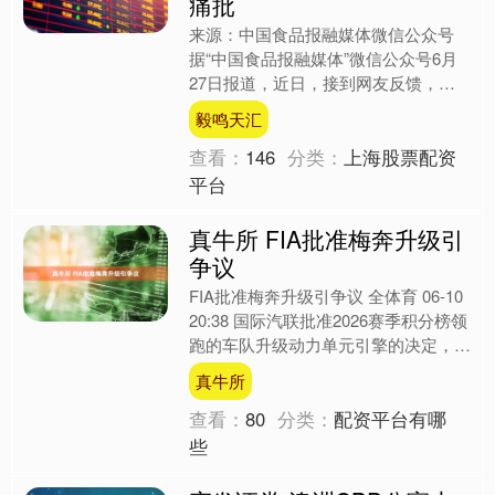
痛批
来源：中国食品报融媒体微信公众号
据“中国食品报融媒体”微信公众号6月
27日报道，近日，接到网友反馈，某
位在全平台粉丝量超过200万、打着“保
毅鸣天汇
卫老种子”旗号的农....
查看：
146
分类：
上海股票配资
平台
真牛所 FIA批准梅奔升级引
争议
FIA批准梅奔升级引争议 全体育 06-10
20:38 国际汽联批准2026赛季积分榜领
跑的车队升级动力单元引擎的决定，引
发广泛争议。根据FIA额外开发升级
真牛所
机....
查看：
80
分类：
配资平台有哪
些