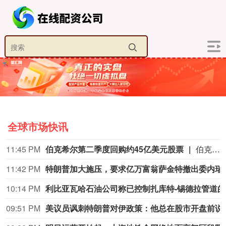
全球市场快讯
11:45 PM
伯克希尔第二季度回购约45亿美元股票
伯克希尔第二季度斥资约45亿美元回购自身股票，并在期内买入近200亿美元股票，显示首席执行官阿贝尔正将公司庞大的现金储备更多投入市场。 伯克希尔第一季度开始回购股票，为一年多来的首次。阿贝尔今年早些时候表示，公司重新启动回购，是因为管理层认为股票的“内在价值”高于其市场价格。 CFRA Research分析师Cathy Seifert表示：“投资者会受到回购举措的鼓舞。这也是Greg接掌公司并彰显其主导地位的一种方式。” 此次股票回购为股东带来了自2021年以来规模最大的季度资本回报。伯克希尔第二季度现金储备降至3655亿美元，低于前一季度的约3970亿美元。
11:42 PM
特朗普加大施压，
10:14 PM
利比
09:51 PM
美议员讽刺特朗普对