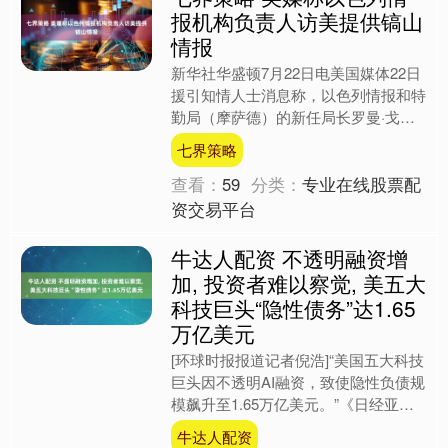
报机构负责人访美提供镐山
情报
新华社华盛顿7月22日电美国媒体22日
援引知情人士消息称，以色列情报和特
勤局（摩萨德）的新任局长罗曼·戈夫
曼于两周前访问美国华盛顿，就伊朗地
七界策略
区局势和伊朗核计划相....
查看：
59
分类：
专业在线股票配
资交易平台
牛达人配资 不透明融资增
加, 投资者难以察觉, 美五大
科技巨头“隐性债务”达1.65
万亿美元
[环球时报报道记者倪浩]“美国五大科技
巨头因不透明AI融资，致使隐性负债规
模飙升至1.65万亿美元。”《日经亚洲
评论》21日报道称，最新研究显示，
牛达人配资
数据中心租赁和....