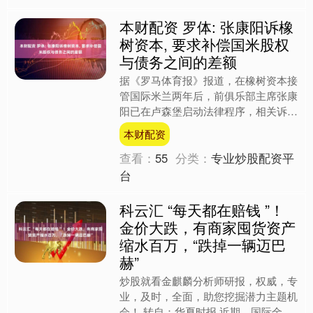
本财配资 罗体: 张康阳诉橡
树资本, 要求补偿国米股权
与债务之间的差额
据《罗马体育报》报道，在橡树资本接
管国际米兰两年后，前俱乐部主席张康
阳已在卢森堡启动法律程序，相关诉讼
涉及的金额最高可能达到4.5亿欧元。
本财配资
报道称，张康阳提出的....
查看：
55
分类：
专业炒股配资平
台
科云汇 “每天都在赔钱 ”！
金价大跌，有商家囤货资产
缩水百万，“跌掉一辆迈巴
赫”
炒股就看金麒麟分析师研报，权威，专
业，及时，全面，助您挖掘潜力主题机
会！ 转自：华夏时报 近期，国际金价