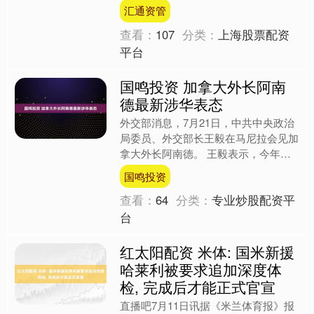
下，国产AI芯片的竞争正在变“重”。 ....
汇通资管
查看：
107
分类：
上海股票配资
平台
国鸣投资 加拿大外长阿南
德最新涉华表态
外交部消息，7月21日，中共中央政治
局委员、外交部长王毅在马尼拉会见加
拿大外长阿南德。 王毅表示，今年以
来，中加关系持续向好发展，各层级交
国鸣投资
往日益密切，各领域合作....
查看：
64
分类：
专业炒股配资平
台
红太阳配资 米体: 国米新援
哈莱利被要求追加深度体
检, 完成后才能正式官宣
直播吧7月11日讯据《米兰体育报》报