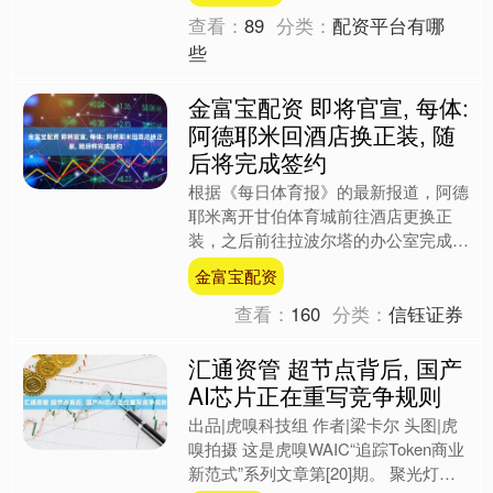
查看：
89
分类：
配资平台有哪
些
金富宝配资 即将官宣, 每体:
阿德耶米回酒店换正装, 随
后将完成签约
根据《每日体育报》的最新报道，阿德
耶米离开甘伯体育城前往酒店更换正
装，之后前往拉波尔塔的办公室完成签
约。 据报道，阿德耶米乘车离开甘伯
金富宝配资
体育城，他将前往下榻酒店更....
查看：
160
分类：
信钰证券
汇通资管 超节点背后, 国产
AI芯片正在重写竞争规则
出品|虎嗅科技组 作者|梁卡尔 头图|虎
嗅拍摄 这是虎嗅WAIC“追踪Token商业
新范式”系列文章第[20]期。 聚光灯