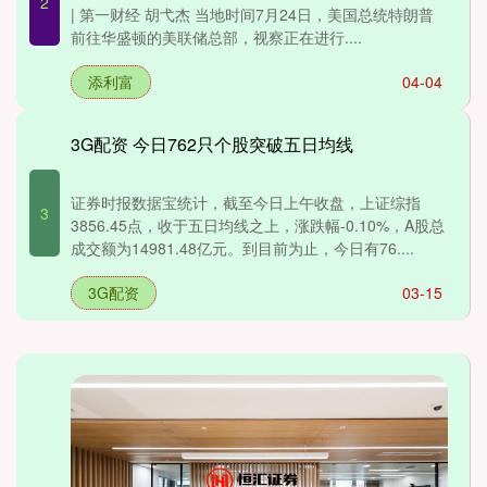
2
| 第一财经 胡弋杰 当地时间7月24日，美国总统特朗普
前往华盛顿的美联储总部，视察正在进行....
添利富
04-04
3G配资 今日762只个股突破五日均线
证券时报数据宝统计，截至今日上午收盘，上证综指
3
3856.45点，收于五日均线之上，涨跌幅-0.10%，A股总
成交额为14981.48亿元。到目前为止，今日有76....
3G配资
03-15