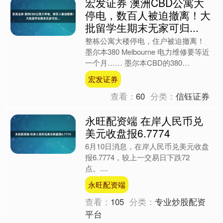
宏发证券 澳洲CBD公寓大
停电，数百人被迫撤离！大
批留学生期末无家可归...
整栋公寓大楼停电，住户被迫撤离！
墨尔本380 Melbourne 电力维修要等近
一个月…… 墨尔本CBD的380
Melbourne公寓自6月2日清晨起发生
宏发证券
大....
查看：
60
分类：
信钰证券
永旺配资端 在岸人民币兑
美元收盘报6.7774
6月10日消息，在岸人民币兑美元收盘
报6.7774，较上一交易日下跌72
点。....
永旺配资端
查看：
105
分类：
专业炒股配资
平台