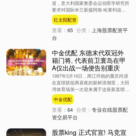
道，意大利国家奥委会运动医学研究所
要求对国际米兰新援阿南·哈莱利追加
深度复查。 国际米兰原本希望立刻官
红太阳配资
宣新援哈莱利加盟，但至....
查看：
65
分类：
上海股票配资平
台
中金优配 东德末代双冠外
籍门将, 代表前卫寰岛在甲
A仅出战一场便告别重庆
1997年3月16日，两江环抱的重庆尚浸
在直辖获批两昼夜的新鲜浪潮里，大田
湾体育场第一次迎来属于这座新直辖市
的甲 A 烟火。从武汉迁来、刚冲上中
中金优配
国顶级联赛的前卫....
查看：
64
分类：
专业在线股票配
资交易平台
股票king 正式官宣! 马竞宣