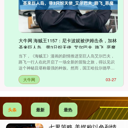
大牛网 海贼王1157：尼卡波妮被伊姆击杀，加林
圣来巨人岛，带3只炽天使_艾尔巴夫_路飞_恶魔
当下，《海贼王》漫画的剧情推进至巨人岛艾尔巴夫，
路飞一行人在此开启了一场全新的冒险之旅，得以见识
这个神秘且堪称最强的种族。然而，国王哈拉尔德早在
十四年前便已离世....
大牛网
03-27
头条
最新
最热
七界策略 美媒称以色列情